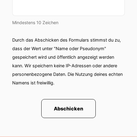
funktionierte hacken dieser GBA dieser
gemeinsamer Bundesausschuss was hat der
Woche Aufgaben.
Mindestens 10 Zeichen
00:01:12: Der hat eigentlich die zentralen
Aufgaben ich sage immer im Maschinenraum
Durch das Abschicken des Formulars stimmst du zu,
der Gesundheitspolitik,
dass der Wert unter "Name oder Pseudonym"
gespeichert wird und öffentlich angezeigt werden
00:01:18: sie wissen ja alle wie jeder Patient wie
jedes VdK Mitglied,
kann. Wir speichern keine IP-Adressen oder andere
personenbezogene Daten. Die Nutzung deines echten
00:01:22: das gesundheitliche Versorgung einem
Namens ist freiwillig.
stetigen Wandel unterworfen ist jeden Tag gibt's
neues Medikament eine neue Methode mit der
Patienten behandelt werden können alle neuen
Medikamente alle neuen Methoden alle,
Abschicken
00:01:34: neue Medizinprodukte kommen
natürlich auf dem Markt mit dem Versprechen
den Menschen sofort und unverzüglich und