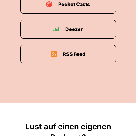
Qualitäts Gebot in dem drinstehen Versicherte
Pocket Casts
haben einen Anspruch darauf.
00:02:19: Hör auf dem Stand der neuesten
Deezer
Technik sicher versorgt zu werden mit
wirksamen Therapiemethoden etc.pp,
00:02:29: und das sogenannte
RSS Feed
Wirtschaftlichkeitsgebot in dem steht
angemessene wirtschaftliche zweckmäßige
Versorgung die das Maß des Notwendigen nicht
überschreitet keine billig Versorgung sondern
modernste Versorgung die aber,
00:02:43: dann am Ende auch funktioniert und
dann hat der Gesetzgeber gesagt.
00:02:46: Wir können uns als Bundestag nicht
Lust auf einen eigenen
damit beschäftigen wie jetzt in der Rente wo